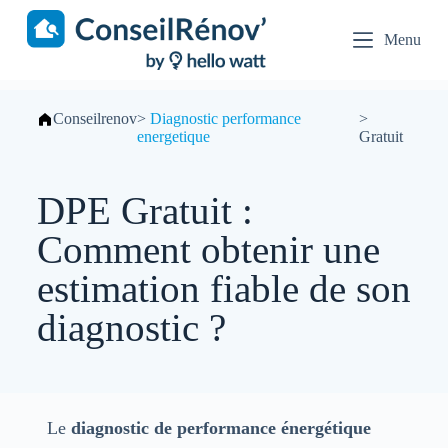
S
k
Menu
i
p
t
o
Conseilrenov
>
Diagnostic performance
>
c
energetique
Gratuit
o
n
t
DPE Gratuit :
e
n
t
Comment obtenir une
estimation fiable de son
diagnostic ?
Le
diagnostic de performance énergétique