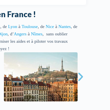
n France !
e
, de
Lyon
à
Toulouse
, de
Nice
à
Nantes
, de
ijon
, d’
Angers
à
Nîmes
, sans oublier
iser les aides et à piloter vos travaux
yez !