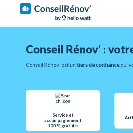
S
k
i
p
t
o
c
o
Conseil Rénov' : votr
n
t
e
Conseil Rénov’ est un
tiers de confiance
qui v
n
t
Service et
Art
accompagnement
100 % gratuits