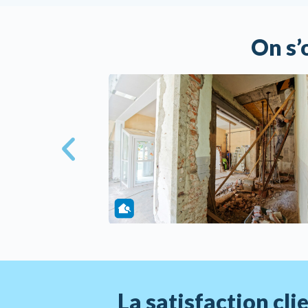
On s’
La satisfaction cl