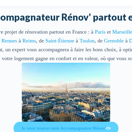
ompagnateur Rénov' partout e
re projet de rénovation partout en France : à
Paris
et
Marseill
e
Rennes
à
Reims
, de
Saint-Étienne
à
Toulon
, de
Grenoble
à
D
ut, un expert vous accompagnera à faire les bons choix, à optim
otre logement gagne en confort et en valeur, où que vous so
Je veux trouver mon Accompagnateur Rénov'