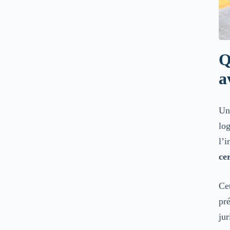
Q
a
U
log
l’i
cer
Cet
pré
ju