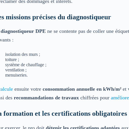
 réclamer des dommages et intérêts.
s missions précises du diagnostiqueur
e
diagnostiqueur DPE
ne se contente pas de coller une étiquet
ivants :
isolation des murs ;
toiture ;
système de chauffage ;
ventilation ;
menuiseries.
calcule
ensuite votre
consommation annuelle en kWh/m²
et 
ssi des
recommandations de travaux
chiffrées pour
améliore
 formation et les certifications obligatoires
r exercer, le pro doit
détenir les certifications adaptées
aux 