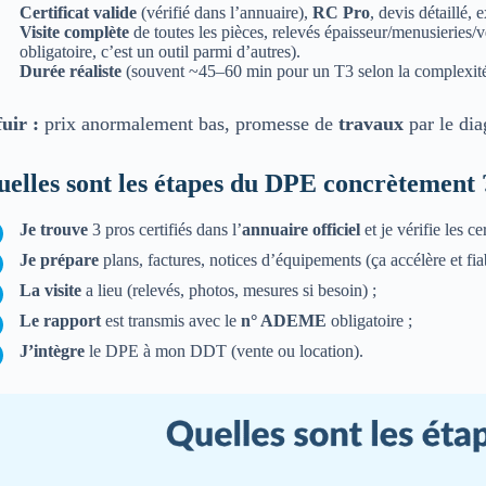
Certificat valide
(vérifié dans l’annuaire),
RC Pro
, devis détaillé,
Visite complète
de toutes les pièces, relevés épaisseur/menusieries/
obligatoire, c’est un outil parmi d’autres).
Durée réaliste
(souvent ~45–60 min pour un T3 selon la complexité 
uir :
prix anormalement bas, promesse de
travaux
par le dia
elles sont les étapes du DPE concrètement 
Je trouve
3 pros certifiés dans l’
annuaire officiel
et je vérifie les cer
Je prépare
plans, factures, notices d’équipements (ça accélère et fiab
La visite
a lieu (relevés, photos, mesures si besoin) ;
Le rapport
est transmis avec le
n° ADEME
obligatoire ;
J’intègre
le DPE à mon DDT (vente ou location).