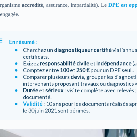
organisme
accrédité
, assurance, impartialité). Le
DPE est opp
 engagée.
En résumé :
Cherchez un
diagnostiqueur certifié
via l’annuai
certificats.
Exigez
responsabilité civile
et
indépendance
(a
Comptez entre
100
et
250
€
pour un DPE seul..
Comparer plusieurs
devis
, grouper les diagnosti
intervenants proposant travaux ou diagnostics « 
Durée
et
sérieux
: visite complète avec relevés 
documenté.
Validité
: 10 ans pour les documents réalisés apr
le 30 juin 2021 sont périmés.