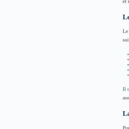
et
Le
L
su
Il
au
La
Pou