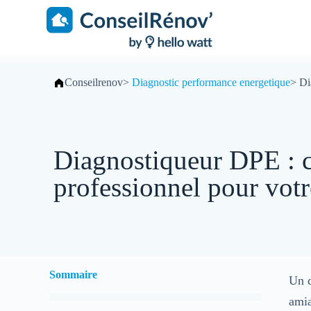
S
k
i
p
t
o
Conseilrenov
>
Diagnostic performance energetique
>
Di
c
o
n
t
e
n
Diagnostiqueur DPE : 
t
professionnel pour votr
Sommaire
Un d
amia