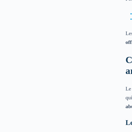
Les
off
C
a
Le
qui
ab
Le