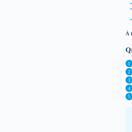
À f
Qu