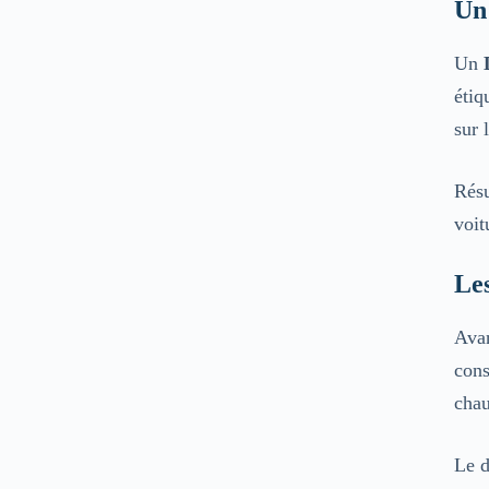
Un 
Un
étiq
sur 
Résu
voit
Les
Avan
cons
chau
Le d