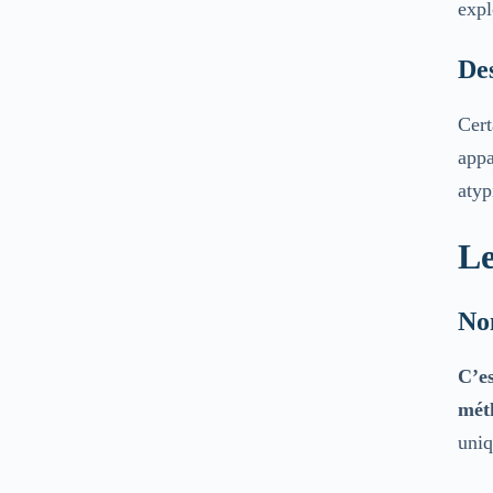
expl
Des
Cert
appa
atyp
Le
Non
C’es
mét
uniq