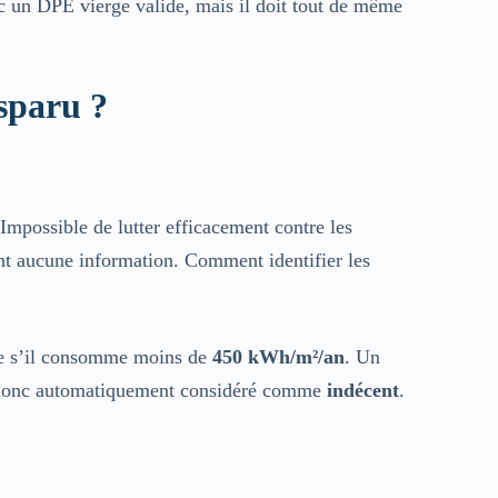
c un DPE vierge valide, mais il doit tout de même
isparu ?
 Impossible de lutter efficacement contre les
nt aucune information. Comment identifier les
que s’il consomme moins de
450 kWh/m²/an
. Un
st donc automatiquement considéré comme
indécent
.