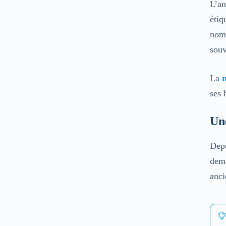
L’an
étiq
nomb
souv
La
ses 
Une
Dep
dema
anci