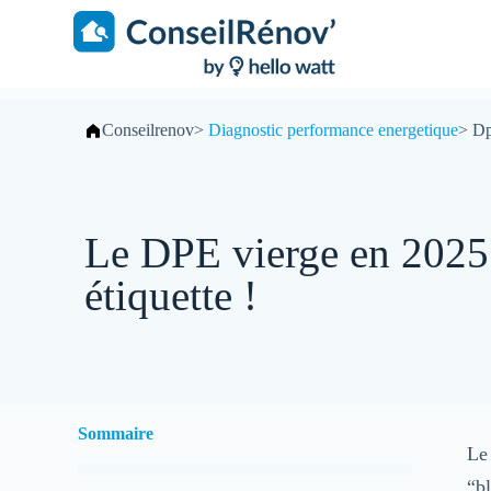
S
k
i
p
t
o
Conseilrenov
>
Diagnostic performance energetique
>
Dp
c
o
n
t
e
n
Le DPE vierge en 2025 :
t
étiquette !
Sommaire
L
“b