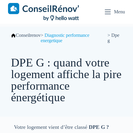
S
k
Menu
i
p
t
o
Conseilrenov
>
Diagnostic performance
>
Dpe
c
energetique
g
o
n
t
DPE G : quand votre
e
n
t
logement affiche la pire
performance
énergétique
Votre logement vient d’être classé
DPE G ?