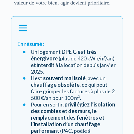
valeur de votre bien, agir devient prioritaire.
En résumé :
Un logement
DPE G est très
énergivore
(plus de 420 kWh/m²/an)
et interdit à la location depuis janvier
2025.
Il est
souvent mal isolé
, avec un
chauffage obsolète
, ce qui peut
faire grimper les factures à plus de 2
500 €/an pour 100 m².
Pour en sortir,
privilégiez l’isolation
des combles et des murs, le
remplacement des fenêtres et
l’installation d’un chauffage
performant
(PAC, poêle à