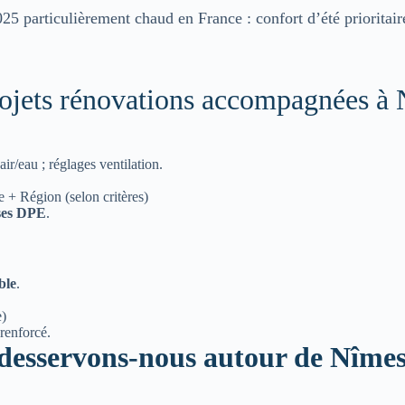
025 particulièrement chaud en France : confort d’été prioritair
rojets rénovations accompagnées à
ir/eau ; réglages ventilation.
 Région (selon critères)
sses DPE
.
ble
.
e)
 renforcé.
desservons-nous autour de Nîmes