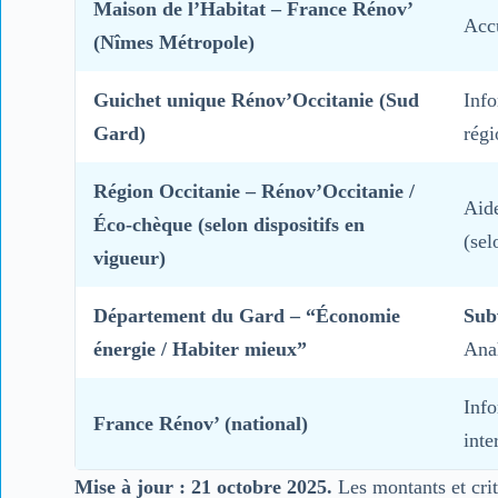
Maison de l’Habitat – France Rénov’
Accu
(Nîmes Métropole)
Guichet unique Rénov’Occitanie (Sud
Inf
Gard)
régi
Région Occitanie – Rénov’Occitanie /
Aide
Éco-chèque (selon dispositifs en
(sel
vigueur)
Département du Gard – “Économie
Subv
énergie / Habiter mieux”
Ana
Info
France Rénov’ (national)
inte
Mise à jour : 21 octobre 2025.
Les montants et cri