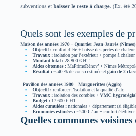
subventions et
baisser le reste à charge
. (Ex. été 2
Quels sont les exemples de p
Maison des années 1970 – Quartier Jean-Jaurès (Nîmes)
Objectif :
confort d’été + baisse des pertes de chaleur.
Travaux :
isolation par l’extérieur + pompe à chaleur a
Montant total :
28 800 € HT
Aides obtenues :
MaPrimeRénov’ + Nîmes Métropole +
Résultat :
~-40 % de conso estimée et
gain de 2 cla
Pavillon des années 1980 – Marguerittes (Agglo)
Objectif :
renforcer l’isolation et la qualité d’air.
Travaux :
isolation des combles +
VMC hygrorégla
Budget :
17 600 € HT
Aides cumulées :
nationales + département (si éligibl
Économies estimées :
~500 € / an + confort été/hiver
Quelles communes voisines 