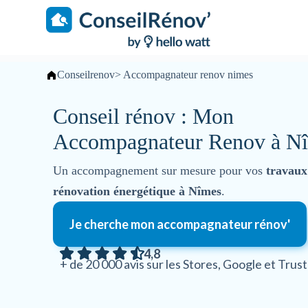
S
k
i
p
t
o
Conseilrenov
>
Accompagnateur renov nimes
c
o
Conseil rénov : Mon
n
t
Accompagnateur Renov à N
e
n
t
Un accompagnement sur mesure pour vos
travaux
rénovation énergétique à Nîmes
.
Je cherche mon accompagnateur rénov'
4,8
+ de 20 000 avis sur les Stores, Google et Trust