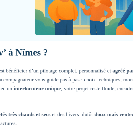
v’ à Nîmes ?
est bénéficier d’un pilotage complet, personnalisé et
agréé pa
 accompagnateur vous guide pas à pas : choix techniques, mo
vec un
interlocuteur unique
, votre projet reste fluide, enca
étés très chauds et secs
et des hivers plutôt
doux mais venteu
factures.